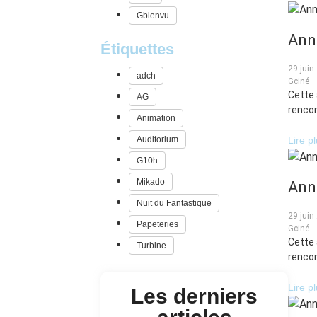
Gbienvu
Ann
Étiquettes
29 juin
adch
Gciné
Cette 
AG
rencon
Animation
Auditorium
Lire p
G10h
Mikado
Anne
Nuit du Fantastique
29 juin
Papeteries
Gciné
Cette 
Turbine
rencon
Lire p
Les derniers