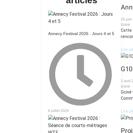
articles
Ann
26 juin
Gciné
Cette 
Annecy Festival 2026 : Jours 4 et 5
rencon
Lire p
G10h
2 avril
Gciné
Gciné 
Comme 
6 juillet 2026
Lire p
Proj