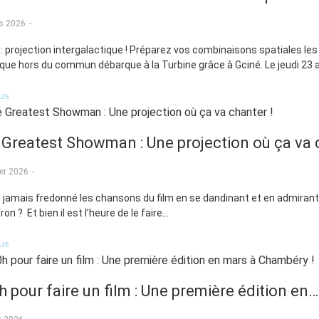
s 2026
-
 : projection intergalactique ! Préparez vos combinaisons spatiales les
ue hors du commun débarque à la Turbine grâce à Gciné. Le jeudi 23 avr
lus
 Greatest Showman : Une projection où ça va
ier 2026
-
a jamais fredonné les chansons du film en se dandinant et en admiran
on ? Et bien il est l’heure de le faire...
lus
 pour faire un film : Une première édition en…