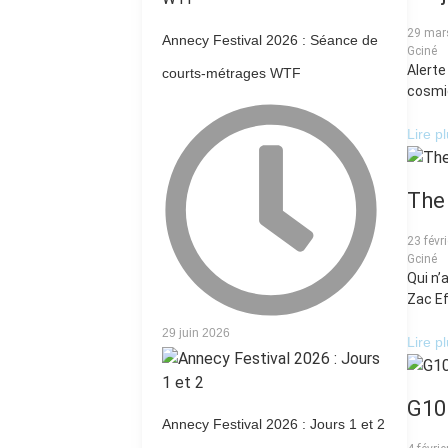
29 mar
Annecy Festival 2026 : Séance de
Gciné
Alerte
courts-métrages WTF
cosmiq
Lire p
The
23 févr
Gciné
Qui n’
Zac Efr
29 juin 2026
Lire p
G10h
Annecy Festival 2026 : Jours 1 et 2