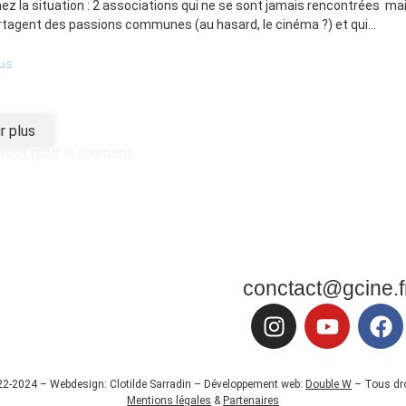
ez la situation : 2 associations qui ne se sont jamais rencontrées ma
rtagent des passions communes (au hasard, le cinéma ?) et qui...
lus
r plus
 tout pour le moment.
conctact@gcine.f
22-2024 – Webdesign: Clotilde Sarradin – Développement web:
Double W
– Tous dro
Mentions légales
&
Partenaires