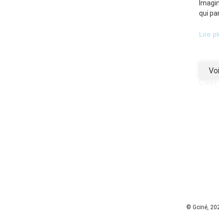
Imagin
qui pa
Lire p
Voi
C'est
© Gciné, 20