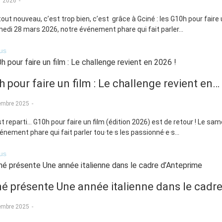
er 2026
-
tout nouveau, c’est trop bien, c’est grâce à Gciné : les G10h pour fair
edi 28 mars 2026, notre événement phare qui fait parler...
lus
 pour faire un film : Le challenge revient en…
embre 2025
-
st reparti… G10h pour faire un film (édition 2026) est de retour ! Le same
énement phare qui fait parler tou·te·s les passionné·e·s...
lus
né présente Une année italienne dans le cadr
embre 2025
-