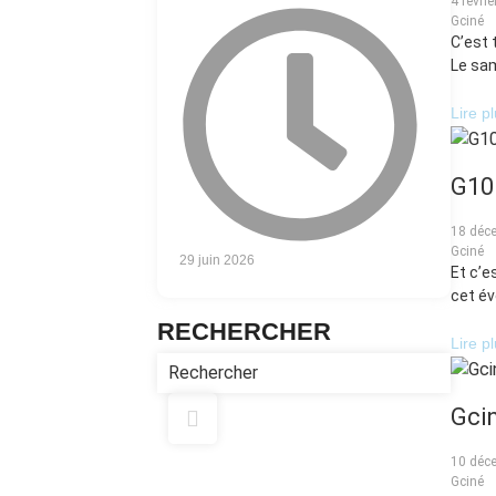
4 févri
Gciné
C’est 
Le sam
Lire p
G10h
18 déc
Gciné
29 juin 2026
Et c’e
cet év
RECHERCHER
Lire p
Gci
10 déc
Gciné