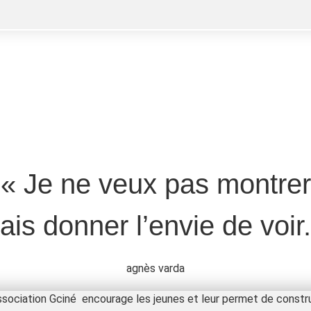
Gciné
UN LIEN ENTRE LES​ JEUNES
ET LE CINÉMA
« Je ne veux pas montrer
ais donner l’envie de voir.
agnès varda
soci​ation Gciné encourage les jeunes et leur permet de construir