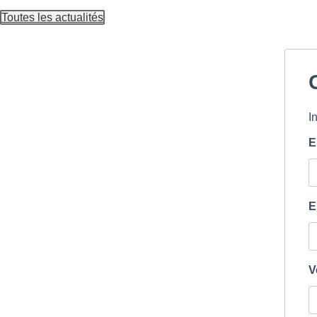
Toutes les actualités
I
E
E
V