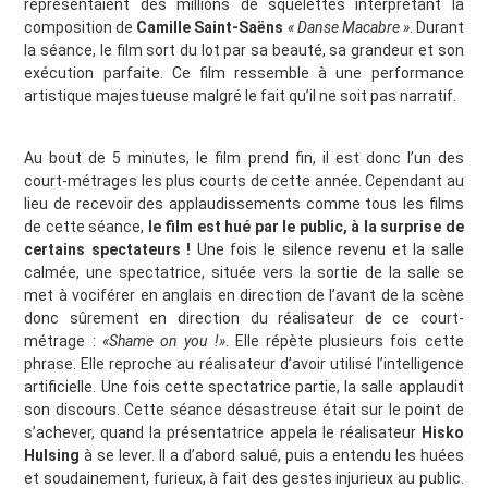
représentaient des millions de squelettes interprétant la
composition de
Camille Saint-Saëns
« Danse Macabre »
. Durant
la séance, le film sort du lot par sa beauté, sa grandeur et son
exécution parfaite. Ce film ressemble à une performance
artistique majestueuse malgré le fait qu’il ne soit pas narratif.
Au bout de 5 minutes, le film prend fin, il est donc l’un des
court-métrages les plus courts de cette année. Cependant au
lieu de recevoir des applaudissements comme tous les films
de cette séance,
le film est hué par le public, à la surprise de
certains spectateurs !
Une fois le silence revenu et la salle
calmée, une spectatrice, située vers la sortie de la salle se
met à vociférer en anglais en direction de l’avant de la scène
donc sûrement en direction du réalisateur de ce court-
métrage :
«Shame on you !»
. Elle répète plusieurs fois cette
phrase. Elle reproche au réalisateur d’avoir utilisé l’intelligence
artificielle. Une fois cette spectatrice partie, la salle applaudit
son discours. Cette séance désastreuse était sur le point de
s’achever, quand la présentatrice appela le réalisateur
Hisko
Hulsing
à se lever. Il a d’abord salué, puis a entendu les huées
et soudainement, furieux, à fait des gestes injurieux au public.