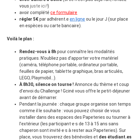
vous
juste ici
!)
avoir complété
ce formulaire
régler 5€
par adhérent.e
en ligne
ou le jour J (sur place
en espèces ou carte bancaire).
Voilà le plan :
Rendez-vous à
8h
pour connaître les modalités
pratiques. N’oubliez pas d’apporter votre matériel
(caméra, téléphone portable, ordinateur portable,
feuilles de papier, tablette graphique, bras articulés,
LEGO, Playmobil…).
À 8h30, silence on tourne !
Annonce du thème et coup
d’envoi du Challenge ! Gciné vous offre le petit-déjeuner
avant de démarrer.
Pendant la journée : chaque groupe organise son temps
comme il le souhaite : vous pouvez choisir de vous
installer dans des espaces des Papeteries ou tourner à
l’extérieur (les participant·e·s de 13 à 15 ans sans
chaperon sont invité·e·s à rester aux Papeteries). Sur
place, vous trouverez des bénévoles et
des é
tudiant.es