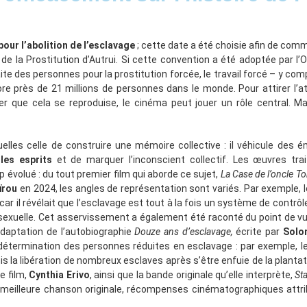
 pour
l’abolition de l’esclavage
; cette date a été choisie afin de com
 de la Prostitution d’Autrui. Si cette convention a été adoptée par l
ite des personnes pour la prostitution forcée, le travail forcé – y com
re près de 21 millions de personnes dans le monde. Pour attirer l’a
er que cela se reproduise, le cinéma peut jouer un rôle central. 
elles celle de construire une mémoire collective : il véhicule des
les esprits
et de marquer l’inconscient collectif. Les œuvres tra
 évolué : du tout premier film qui aborde ce sujet,
La Case de l’oncle T
ïrou
en 2024, les angles de représentation sont variés. Par exemple, l
car il révélait que l’esclavage est tout à la fois un système de contrô
 sexuelle. Cet asservissement a également été raconté du point de vu
’adaptation de l’autobiographie
Douze ans d’esclavage,
écrite par
Solo
détermination des personnes réduites en esclavage : par exemple, l
is la libération de nombreux esclaves après s’être enfuie de la plantati
e film,
Cynthia Erivo
, ainsi que la bande originale qu’elle interprète,
St
t meilleure chanson originale, récompenses cinématographiques attr