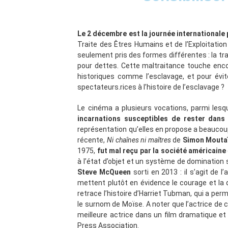
Le 2 décembre est la journée internationale
Traite des Êtres Humains et de l’Exploitation
seulement pris des formes différentes : la tra
pour dettes. Cette maltraitance touche enco
historiques comme l’esclavage, et pour évit
spectateurs.rices à l’histoire de l’esclavage ?
Le cinéma a plusieurs vocations, parmi lesqu
incarnations susceptibles de rester dans 
représentation qu’elles en propose a beaucoup
récente,
Ni chaînes ni maîtres
de
Simon Mouta
1975,
fut mal reçu par la société américaine
à l’état d’objet et un système de domination
Steve McQueen
sorti en 2013 : il s’agit de l
mettent plutôt en évidence le courage et la 
retrace l’histoire d’Harriet Tubman, qui a perm
le surnom de Moïse. A noter que l’actrice de c
meilleure actrice dans un film dramatique e
Press Association.