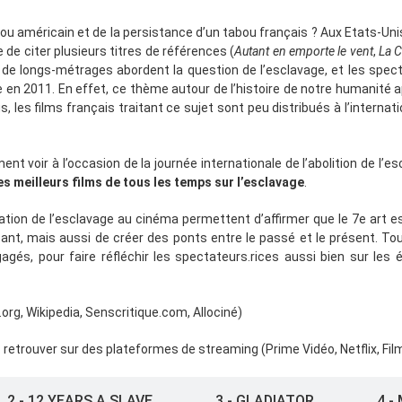
abou américain et de la persistance d’un tabou français ? Aux Etats-Uni
 de citer plusieurs titres de références (
Autant en emporte le vent
,
La C
 longs-métrages abordent la question de l’esclavage, et les specta
e en 2011. En effet, ce thème autour de l’histoire de notre humanité a
, les films français traitant ce sujet sont peu distribués à l’internat
nt voir à l’occasion de la journée internationale de l’abolition de l’e
s meilleurs films de tous les temps sur l’esclavage
.
ation de l’esclavage au cinéma permettent d’affirmer que le 7
e
art e
isant, mais aussi de créer des ponts entre le passé et le présent. T
ngagés, pour faire réfléchir les spectateurs.rices aussi bien sur 
org, Wikipedia, Senscritique.com, Allociné)
 retrouver sur des plateformes de streaming (Prime Vidéo, Netflix, Fil
2 - 12 YEARS A SLAVE
3 - GLADIATOR
4 -