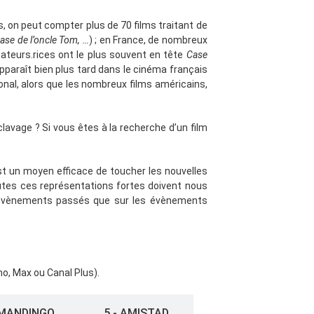
s, on peut compter plus de 70 films traitant de
ase de l’oncle Tom, …
) ; en France, de nombreux
teurs.rices ont le plus souvent en tête
Case
pparaît bien plus tard dans le cinéma français
ional, alors que les nombreux films américains,
sclavage ? Si vous êtes à la recherche d’un film
st un moyen efficace de toucher les nouvelles
outes ces représentations fortes doivent nous
les évènements passés que sur les évènements
mo, Max ou Canal Plus).
 MANDINGO
5 - AMISTAD