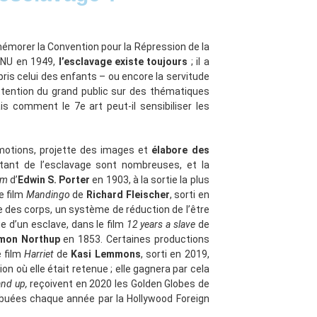
mémorer la Convention pour la Répression de la
’ONU en 1949,
l’esclavage existe toujours
; il a
pris celui des enfants – ou encore la servitude
ttention du grand public sur des thématiques
Mais comment le 7
e
art peut-il sensibiliser les
 émotions, projette des images et
élabore des
itant de l’esclavage sont nombreuses, et la
om
d’
Edwin S. Porter
en 1903, à la sortie la plus
e film
Mandingo
de
Richard Fleischer
, sorti en
le des corps, un système de réduction de l’être
e d’un esclave, dans le film
12 years a slave
de
mon Northup
en 1853. Certaines productions
e film
Harriet
de
Kasi Lemmons
, sorti en 2019,
on où elle était retenue ; elle gagnera par cela
and up,
reçoivent en 2020 les Golden Globes de
ibuées chaque année par la Hollywood Foreign