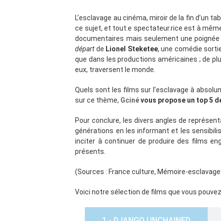
L’esclavage au cinéma, miroir de la fin d’un t
ce sujet, et tout.e spectateur.rice est à même
documentaires mais seulement une poignée de
départ
de
Lionel Steketee
, une comédie sorti
que dans les productions américaines ; de plus
eux, traversent le monde.
Quels sont les films sur l’esclavage à absolume
sur ce thème,
Gciné
vous propose un top 5 de
Pour conclure, les divers angles de représent
générations en les informant et les sensibil
inciter à continuer de produire des films e
présents.
(Sources : France culture, Mémoire-esclavage.
Voici notre sélection de films que vous pouvez
1 - DJANGO UNCHAINED