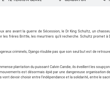
ux ans avant la guerre de Sécession, le Dr King Schultz, un chasseur
r les frères Brittle, les meurtriers qu’il recherche. Schultz promet à D
ereux criminels, Django n’oublie pas que son seul but est de retrouv
mmense plantation du puissant Calvin Candie, ils éveillent les soupço
s mouvements est désormais épié par une dangereuse organisation de 
 vont devoir choisir entre l’indépendance et la solidarité, entre le sacr