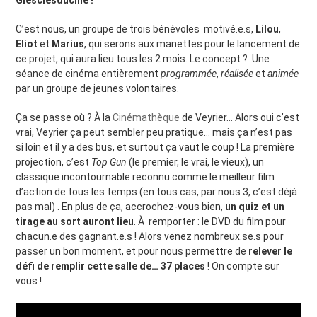
Glesclésduciné !
C’est nous, un groupe de trois bénévoles motivé.e.s,
Lilou
,
Eliot
et
Marius
, qui serons aux manettes pour le lancement de
ce projet, qui aura lieu tous les 2 mois. Le concept ? Une
séance de cinéma entièrement
programmée
,
réalisée
et
animée
par un groupe de jeunes volontaires.
Ça se passe où ? À la
Cinémathèque
de Veyrier… Alors oui c’est
vrai, Veyrier ça peut sembler peu pratique… mais ça n’est pas
si loin et il y a des bus, et surtout ça vaut le coup ! La première
projection, c’est
Top Gun
(le premier, le vrai, le vieux), un
classique incontournable reconnu comme le meilleur film
d’action de tous les temps (en tous cas, par nous 3, c’est déjà
pas mal) . En plus de ça, accrochez-vous bien,
un quiz et un
tirage au sort auront lieu
. À remporter : le DVD du film pour
chacun.e des gagnant.e.s ! Alors venez nombreux.se.s pour
passer un bon moment, et pour nous permettre de
relever le
défi de remplir cette salle de… 37 places
! On compte sur
vous !