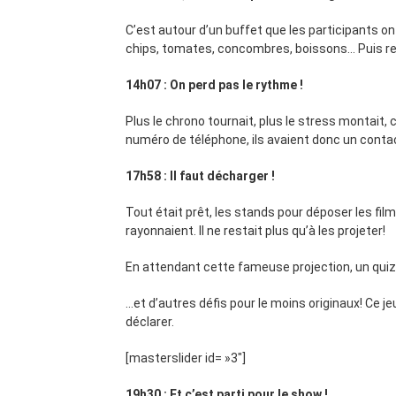
C’est autour d’un buffet que les participants on
chips, tomates, concombres, boissons… Puis ret
14h07 :
On perd pas le rythme !
Plus le chrono tournait, plus le stress montait,
numéro de téléphone, ils avaient donc un cont
17h58 : Il faut décharger !
Tout était prêt, les stands pour déposer les film
rayonnaient. Il ne restait plus qu’à les projeter!
En attendant cette fameuse projection, un quiz 
…et d’autres défis pour le moins originaux! Ce 
déclarer.
[masterslider id= »3″]
19h30 : Et c’est parti pour le show !