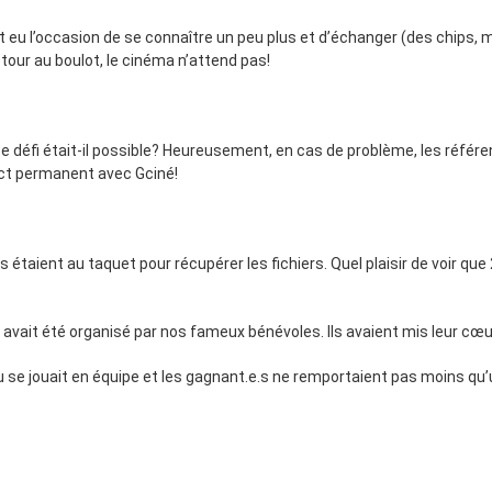
t eu l’occasion de se connaître un peu plus et d’échanger (des chips, m
our au boulot, le cinéma n’attend pas!
 ce défi était-il possible? Heureusement, en cas de problème, les réfé
act permanent avec Gciné!
s étaient au taquet pour récupérer les fichiers. Quel plaisir de voir qu
avait été organisé par nos fameux bénévoles. Ils avaient mis leur cœu
jeu se jouait en équipe et les gagnant.e.s ne remportaient pas moins q