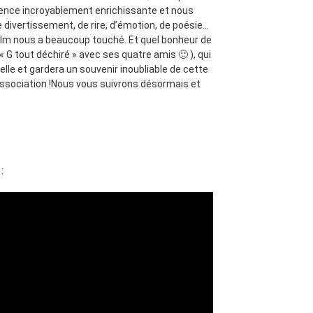
érience incroyablement enrichissante et nous
divertissement, de rire, d’émotion, de poésie…
n film nous a beaucoup touché. Et quel bonheur de
« G tout déchiré » avec ses quatre amis 🙂 ), qui
elle et gardera un souvenir inoubliable de cette
association !Nous vous suivrons désormais et
: