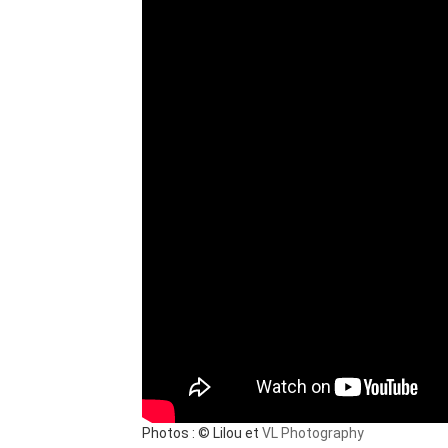
Photos : © Lilou et
VL Photography