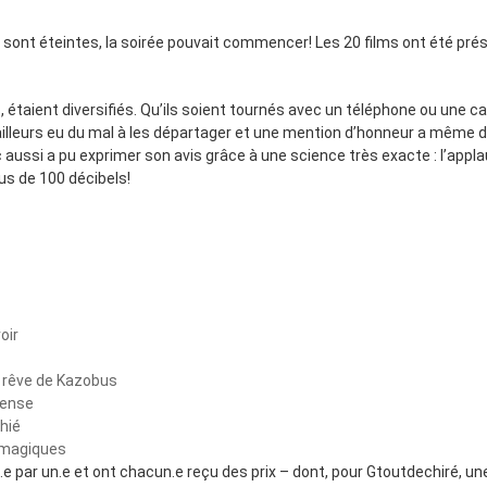
e sont éteintes, la soirée pouvait commencer! Les 20 films ont été pr
étaient diversifiés. Qu’ils soient tournés avec un téléphone ou une c
a d’ailleurs eu du mal à les départager et une mention d’honneur a même
lic aussi a pu exprimer son avis grâce à une science très exacte : l’appla
us de 100 décibels!
oir
 rêve de Kazobus
Sense
hié
 magiques
e par un.e et ont chacun.e reçu des prix – dont, pour Gtoutdechiré, une