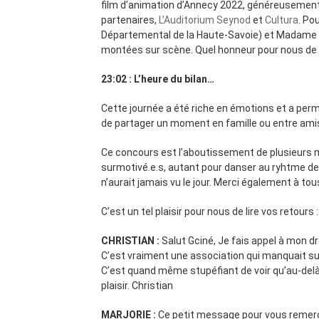
film d’animation d’Annecy 2022, généreusement
partenaires,
L’Auditorium Seynod
et
Cultura
. Po
Départemental de la Haute-Savoie) et Madam
montées sur scène. Quel honneur pour nous de p
23:02 : L’heure du bilan…
Cette journée a été riche en émotions et a permi
de partager un moment en famille ou entre amis
Ce concours est l’aboutissement de plusieurs mo
surmotivé.e.s, autant pour danser au ryhtme de
n’aurait jamais vu le jour. Merci également à tou
C’est un tel plaisir pour nous de lire vos retours :
CHRISTIAN :
Salut Gciné, Je fais appel à mon d
C’est vraiment une association qui manquait s
C’est quand même stupéfiant de voir qu’au-delà 
plaisir. Christian
MARJORIE :
Ce petit message pour vous remerci