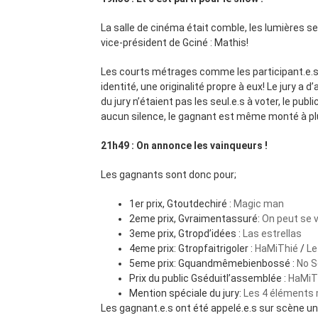
La salle de cinéma était comble, les lumières s
vice-président de Gciné : Mathis!
Les courts métrages comme les participant.e.s, 
identité, une originalité propre à eux! Le jury 
du jury n’étaient pas les seul.e.s à voter, le pub
aucun silence, le gagnant est même monté à pl
21h49 : On annonce les vainqueurs !
Les gagnants sont donc pour;
1er prix, Gtoutdechiré :
Magic man
2eme prix, Gvraimentassuré:
On peut se v
3eme prix, Gtropd’idées :
Las estrellas
4eme prix: Gtropfaitrigoler :
HaMiThié
/
Le
5eme prix: Gquandmêmebienbossé :
No 
Prix du public Gséduitl’assemblée :
HaMiT
Mention spéciale du jury:
Les 4 éléments
Les gagnant.e.s ont été appelé.e.s sur scène un.