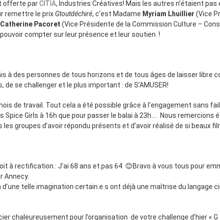
 offerte par
CITIA
, Industries Créatives! Mais les autres n’étaient pas
ur remettre le prix
Gtoutdéchiré
, c’est Madame
Myriam Lhuillier
(Vice P
e
Catherine Pacoret
(Vice Présidente de la Commission Culture – Cons
ouvoir compter sur leur présence et leur soutien !
s à des personnes de tous horizons et de tous âges de laisser libre cour
, de se challenger et le plus important : de S’AMUSER!
is de travail. Tout cela a été possible grâce à l’engagement sans fail
s Spice Girls à 16h que pour passer le balai à 23h…. Nous remercions 
s les groupes d’avoir répondu présents et d’avoir réalisé de si beaux fi
roit à rectification : J’ai 68 ans et pas 64 😊Bravo à vous tous pour 
ur Annecy.
d’une telle imagination certain.e.s ont déjà une maîtrise du langage c
er chaleureusement pour l’organisation de votre challenge d’hier « G