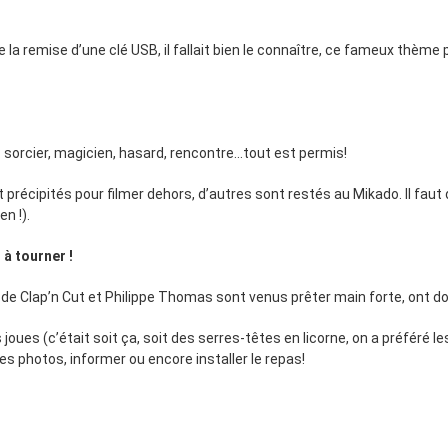
e la remise d’une clé USB, il fallait bien le connaître, ce fameux thème 
 : sorcier, magicien, hasard, rencontre…tout est permis!
t précipités pour filmer dehors, d’autres sont restés au Mikado. Il faut
en !).
 à tourner !
 de Clap’n Cut et Philippe Thomas sont venus prêter main forte, ont do
joues (c’était soit ça, soit des serres-têtes en licorne, on a préféré l
es photos, informer ou encore installer le repas!