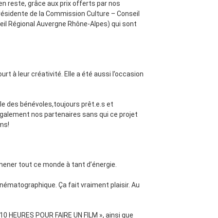
 en reste, grâce aux prix offerts par nos
résidente de la Commission Culture – Conseil
eil Régional Auvergne Rhône-Alpes) qui sont
t à leur créativité. Elle a été aussi l’occasion
le des bénévoles,toujours prêt.e.s et
également nos partenaires sans qui ce projet
lms!
emmener tout ce monde à tant d’énergie.
inématographique. Ça fait vraiment plaisir. Au
 10 HEURES POUR FAIRE UN FILM », ainsi que