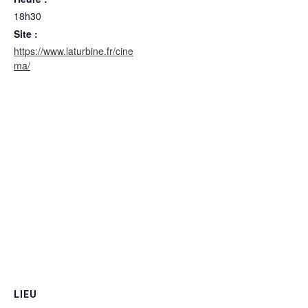
18h30
Site :
https://www.laturbine.fr/cine
ma/
LIEU