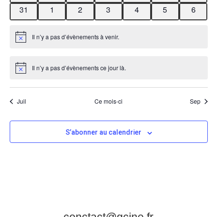
0 évènements
0 évènements
0 évènements
0 évènements
0 évènements
0 évènements
0 évèn
31
1
2
3
4
5
6
Il n’y a pas d’évènements à venir.
Notice
Il n’y a pas d’évènements ce jour là.
Notice
Juil
Ce mois-ci
Sep
S’abonner au calendrier