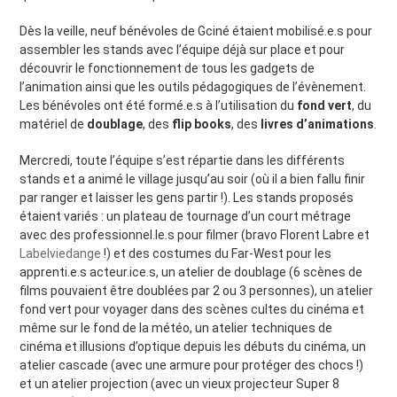
Dès la veille, neuf bénévoles de Gciné étaient mobilisé.e.s pour
assembler les stands avec l’équipe déjà sur place et pour
découvrir le fonctionnement de tous les gadgets de
l’animation ainsi que les outils pédagogiques de l’évènement.
Les bénévoles ont été formé.e.s à l’utilisation du
fond vert
, du
matériel de
doublage
, des
flip books
, des
livres d’animations
.
Mercredi, toute l’équipe s’est répartie dans les différents
stands et a animé le village jusqu’au soir (où il a bien fallu finir
par ranger et laisser les gens partir !). Les stands proposés
étaient variés : un plateau de tournage d’un court métrage
avec des professionnel.le.s pour filmer (bravo Florent Labre et
Labelviedange
!) et des costumes du Far-West pour les
apprenti.e.s acteur.ice.s, un atelier de doublage (6 scènes de
films pouvaient être doublées par 2 ou 3 personnes), un atelier
fond vert pour voyager dans des scènes cultes du cinéma et
même sur le fond de la météo, un atelier techniques de
cinéma et illusions d’optique depuis les débuts du cinéma, un
atelier cascade (avec une armure pour protéger des chocs !)
et un atelier projection (avec un vieux projecteur Super 8