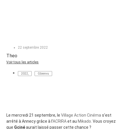
22 septembre 2022
Theo
Voir tous les articles
2022
,
Gbienvu
Le mercredi 21 septembre, le
Village Action Cinéma
s’est
arrêté à Annecy grâce à l’
ACRIRA
et au
Mikado
. Vous croyez
que
Gciné
aurait laissé passer cette chance ?