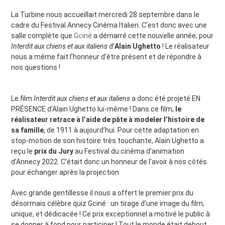
La Turbine nous accueillait mercredi 28 septembre dans le
cadre du Festival Annecy Cinéma Italien. C’est donc avec une
salle complète que
Gciné
a démarré cette nouvelle année, pour
Interdit aux chiens et aux italiens
d’
Alain Ughetto
! Le réalisateur
nous a même fait l’honneur d’être présent et de répondre à
nos questions !
Le film
Interdit aux chiens et aux italiens
a donc été projeté EN
PRÉSENCE d’Alain Ughetto lui-même ! Dans ce film,
le
réalisateur retrace à l’aide de pâte à modeler l’histoire de
sa famille
, de 1911 à aujourd’hui. Pour cette adaptation en
stop-motion de son histoire très touchante, Alain Ughetto a
reçu le
prix du Jury
au Festival du cinéma d’animation
d’Annecy 2022. C’était donc un honneur de l’avoir à nos côtés
pour échanger après la projection.
Avec grande gentillesse il nous a offert le premier prix du
désormais célèbre quiz Gciné : un tirage d’une image du film,
unique, et dédicacée ! Ce prix exceptionnel a motivé le public à
se donner à fond pour participer ! Tout le monde était debout,