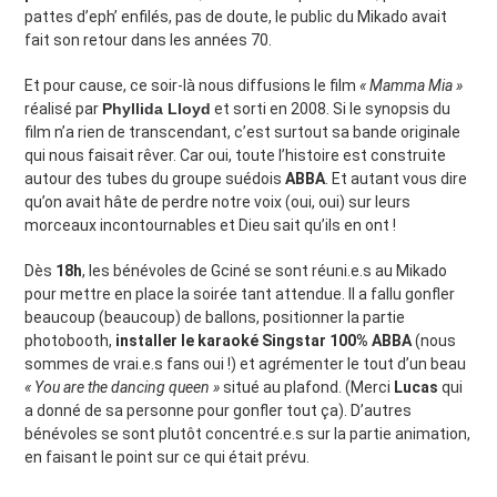
pattes d’eph’ enfilés, pas de doute, le public du Mikado avait
fait son retour dans les années 70.
Et pour cause, ce soir-là nous diffusions le film
« Mamma Mia »
réalisé par
Phyllida Lloyd
et sorti en 2008. Si le synopsis du
film n’a rien de transcendant, c’est surtout sa bande originale
qui nous faisait rêver. Car oui, toute l’histoire est construite
autour des tubes du groupe suédois
ABBA
. Et autant vous dire
qu’on avait hâte de perdre notre voix (oui, oui) sur leurs
morceaux incontournables et Dieu sait qu’ils en ont !
Dès
18h
, les bénévoles de Gciné se sont réuni.e.s au Mikado
pour mettre en place la soirée tant attendue. Il a fallu gonfler
beaucoup (beaucoup) de ballons, positionner la partie
photobooth,
installer le karaoké Singstar 100% ABBA
(nous
sommes de vrai.e.s fans oui !) et agrémenter le tout d’un beau
« You are the dancing queen »
situé au plafond. (Merci
Lucas
qui
a donné de sa personne pour gonfler tout ça). D’autres
bénévoles se sont plutôt concentré.e.s sur la partie animation,
en faisant le point sur ce qui était prévu.