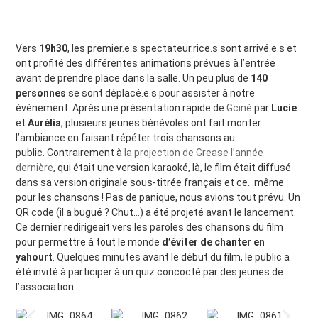
Vers
19h30
, les premier.e.s spectateur.rice.s sont arrivé.e.s et
ont profité des différentes animations prévues à l’entrée
avant de prendre place dans la salle. Un peu plus de
140
personnes
se sont déplacé.e.s pour assister à notre
événement. Après une présentation rapide de
Gciné
par
Lucie
et
Aurélia
, plusieurs jeunes bénévoles ont fait monter
l’ambiance en faisant répéter trois chansons au
public.
Contrairement à
la projection de Grease l’année
dernière
, qui était une version karaoké, là, le film était diffusé
dans sa version originale sous-titrée français et ce…même
pour les chansons ! Pas de panique, nous avions tout prévu. Un
QR code (il a bugué ? Chut…) a été projeté avant le lancement.
Ce dernier redirigeait vers les paroles des chansons du film
pour permettre à tout le monde
d’éviter de chanter en
yahourt
. Quelques minutes avant le début du film, le public a
été invité à participer à un quiz concocté par des jeunes de
l’association.