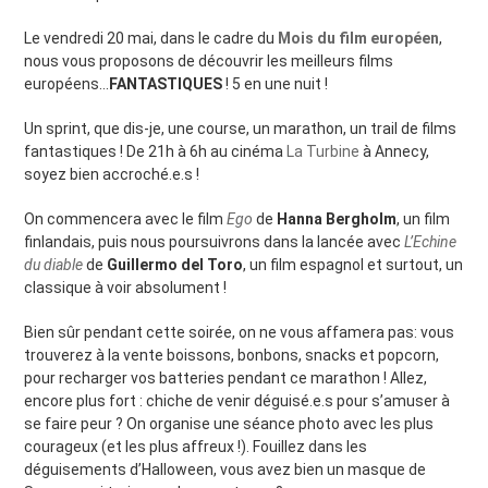
Le vendredi 20 mai, dans le cadre du
Mois du film européen
,
nous vous proposons de découvrir les meilleurs films
européens…
FANTASTIQUES
! 5 en une nuit !
Un sprint, que dis-je, une course, un marathon, un trail de films
fantastiques ! De 21h à 6h au cinéma
La Turbine
à Annecy,
soyez bien accroché.e.s !
On commencera avec le film
Ego
de ​​
Hanna Bergholm
, un film
finlandais, puis nous poursuivrons dans la lancée avec
L’Echine
du diable
de
Guillermo del Toro
, un film espagnol et surtout, un
classique à voir absolument !
Bien sûr pendant cette soirée, on ne vous affamera pas: vous
trouverez à la vente boissons, bonbons, snacks et popcorn,
pour recharger vos batteries pendant ce marathon ! Allez,
encore plus fort : chiche de venir déguisé.e.s pour s’amuser à
se faire peur ? On organise une séance photo avec les plus
courageux (et les plus affreux !). Fouillez dans les
déguisements d’Halloween, vous avez bien un masque de