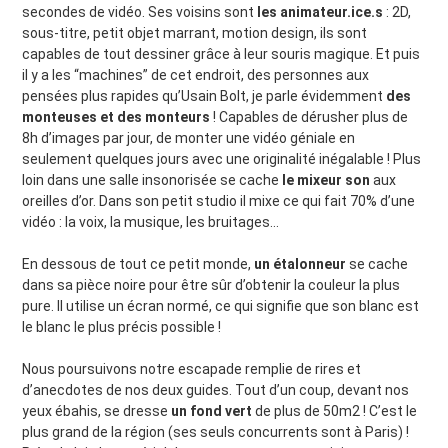
secondes de vidéo. Ses voisins sont
les animateur.ice.s
: 2D,
sous-titre, petit objet marrant, motion design, ils sont
capables de tout dessiner grâce à leur souris magique. Et puis
il y a les “machines” de cet endroit, des personnes aux
pensées plus rapides qu’Usain Bolt, je parle évidemment
des
monteuses et des monteurs
! Capables de dérusher plus de
8h d’images par jour, de monter une vidéo géniale en
seulement quelques jours avec une originalité inégalable ! Plus
loin dans une salle insonorisée se cache
le mixeur son
aux
oreilles d’or. Dans son petit studio il mixe ce qui fait 70% d’une
vidéo : la voix, la musique, les bruitages…
En dessous de tout ce petit monde,
un étalonneur
se cache
dans sa pièce noire pour être sûr d’obtenir la couleur la plus
pure. Il utilise un écran normé, ce qui signifie que son blanc est
le blanc le plus précis possible !
Nous poursuivons notre escapade remplie de rires et
d’anecdotes de nos deux guides. Tout d’un coup, devant nos
yeux ébahis, se dresse
un fond vert
de plus de 50m2 ! C’est le
plus grand de la région (ses seuls concurrents sont à Paris) !