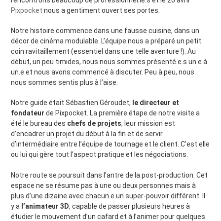
rencontrons beaucoup de professionnel.le.s et le 26 avril
Pixpocket
nous a gentiment ouvert ses portes.
Notre histoire commence dans une fausse cuisine, dans un
décor de cinéma modulable. L’équipe nous a préparé un petit
coin ravitaillement (essentiel dans une telle aventure !). Au
début, un peu timides, nous nous sommes présenté.e.s un.e à
un.e et nous avons commencé à discuter. Peu à peu, nous
nous sommes sentis plus à l’aise.
Notre guide était Sébastien Géroudet,
le directeur et
fondateur
de Pixpocket. La première étape de notre visite a
été le bureau des
chefs de projets
, leur mission est
d’encadrer un projet du début à la fin et de servir
d’intermédiaire entre l’équipe de tournage et le client. C’est elle
ou lui qui gère tout l’aspect pratique et les négociations.
Notre route se poursuit dans l’antre de la post-production. Cet
espace ne se résume pas à une ou deux personnes mais à
plus d’une dizaine avec chacun.e un super-pouvoir différent. Il
y a
l’animateur 3D
, capable de passer plusieurs heures à
étudier le mouvement d’un cafard et à l’animer pour quelques