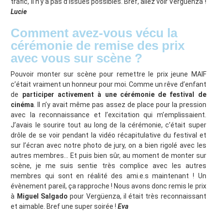
trafic, il n’y a pas d’issues possibles. Bref, allez voir Verguenza !
Lucie
⁠Comment avez-vous vécu la
cérémonie de remise des prix
avec vous sur scène ?
Pouvoir monter sur scène pour remettre le prix jeune MAIF
c’était vraiment un honneur pour moi. Comme un rêve d’enfant
de
participer activement à une cérémonie de festival de
cinéma
. Il n’y avait même pas assez de place pour la pression
avec la reconnaissance et l’excitation qui m’emplissaient.
J’avais le sourire tout au long de la cérémonie, c’était super
drôle de se voir pendant la vidéo récapitulative du festival et
sur l’écran avec notre photo de jury, on a bien rigolé avec les
autres membres… Et puis bien sûr, au moment de monter sur
scène, je me suis sentie très complice avec les autres
membres qui sont en réalité des ami.e.s maintenant ! Un
évènement pareil, ça rapproche ! Nous avons donc remis le prix
à
Miguel Salgado
pour Vergüenza, il était très reconnaissant
et aimable. Bref une super soirée !
Eva