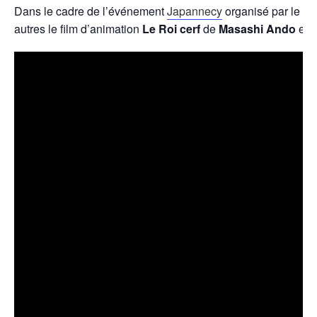
Dans le cadre de l’événement
Japannecy
organisé par le Br
autres le film d’animation
Le Roi cerf
de
Masashi Ando
et
M