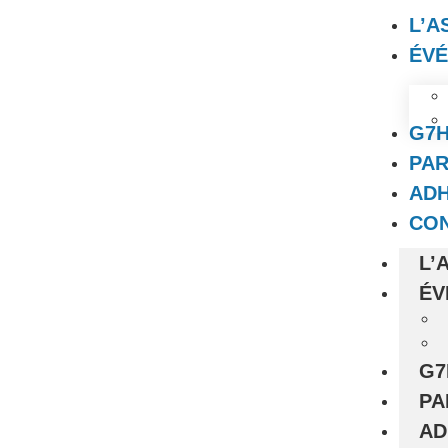
L’A
ÉV
G7
PAR
AD
CO
L’
ÉV
G7
PA
AD