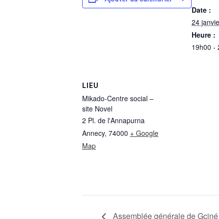
Date :
24 janvi
Heure :
19h00 -
LIEU
Mikado-Centre social –
site Novel
2 Pl. de l'Annapurna
Annecy
,
74000
+ Google
Map
Assemblée générale de Gciné