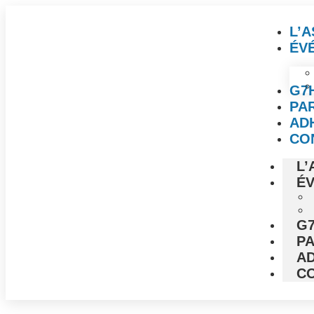
L’
ÉV
G7
PA
AD
CO
L’
É
G
P
A
C