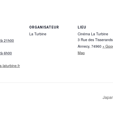
ORGANISATEUR
LIEU
La Turbine
Cinéma La Turbine
3 Rue des Tisserands
2à 21h00
Annecy
,
74960
+ Goo
Map
2à 6h00
a-laturbine.fr
Japan