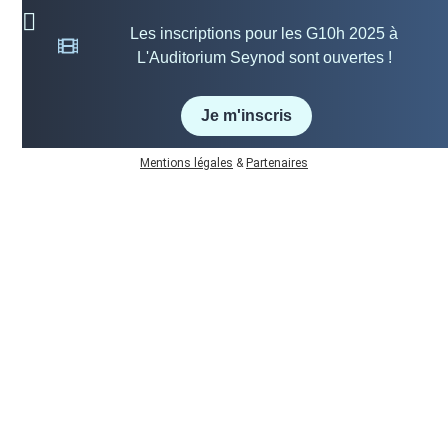
Les inscriptions pour les G10h 2025 à
conctact@gcine.fr
L'Auditorium Seynod sont ouvertes !
Je m'inscris
© Gciné, 2022-2024 – Webdesign: Clotilde Sarradin – Développement web:
Double W
– Tous droits réservés
Mentions légales
&
Partenaires