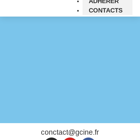
ADHÉRER
CONTACTS
conctact@gcine.fr