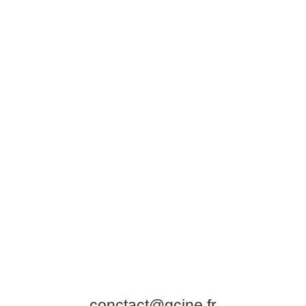
conctact@gcine.fr