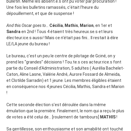
bulletin. Même les absent.e.s ont pu voter par procuration !
Une fois les bulletins ramassés, c’était l’heure du
dépouillement, et que de suspense !
And this Oscar goes to…
Cécilia
,
Mathis
,
Marion
, en 1er et
Sandra
en 2nd ! Tous 4 étaient très heureux.se.s et leurs
électeur.ice.s aussi ! Mais ce n’était pas fini… Il restait à élire
LE/LA jeune du bureau !
Le bureau, c’est un peu le centre de pilotage de Gciné, on y
prend les “grandes” décisions ! Tou.te.s ces acteur.rice.s font
partie du Conseil d’Administration, 5 adultes ( Aurélia Bachelet-
Caton, Aline Lasne, Valérie André, Aurore Fossard de Almeida,
et Clotilde Sarradin) et 1 jeune. Les membres éligibles étaient
en conséquence nos 4 jeunes Cécilia, Mathis, Sandra et Marion
!
Cette seconde élection s’est déroulée dans la même
émulation que la première. Finalement, le nom qui a reçu le plus
de votes a été celui de… [roulement de tambours]
MATHIS
!
Sa gentillesse, son enthousiasme et son amabilité ont touché